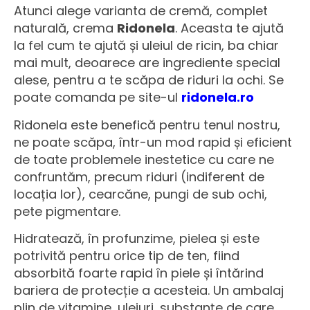
Atunci alege varianta de cremă, complet
naturală, crema
Ridonela
. Aceasta te ajută
la fel cum te ajută și uleiul de ricin, ba chiar
mai mult, deoarece are ingrediente special
alese, pentru a te scăpa de riduri la ochi.
Se
poate comanda pe site-ul
ridonela.ro
Ridonela este benefică pentru tenul nostru,
ne poate scăpa, într-un mod rapid și eficient
de toate problemele inestetice cu care ne
confruntăm, precum riduri (indiferent de
locația lor), cearcăne, pungi de sub ochi,
pete pigmentare.
Hidratează, în profunzime, pielea și este
potrivită pentru orice tip de ten, fiind
absorbită foarte rapid în piele și întărind
bariera de protecție a acesteia. Un ambalaj
plin de vitamine, uleiuri, substanțe de care