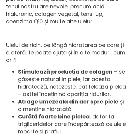
tenul nostru are nevoie, precum acid
hialuronic, colagen vegetal, tens-up,
coenzima Q10 și multe alte uleiuri.
Uleiul de ricin, pe lângă hidratarea pe care ți-
o oferă, te poate ajuta și în alte moduri, cum
ar fi:
Stimulează producția de colagen
– se
găsește natural în piele, iar acesta
hidratează, netezește, catifelează pielea
– astfel încetinind apariția ridurilor.
Atrage umezeala din aer spre piele
și
o menține hidratată.
Curăță foarte bine pielea
, datorită
trigliceridelor care îndepărtează celulele
moarte și praful.