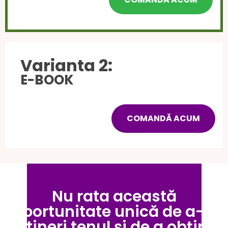
Varianta 2:
E-BOOK
COMANDĂ ACUM
Nu rata această
oportunitate unică de a-ți
întineri tenul și de a obține